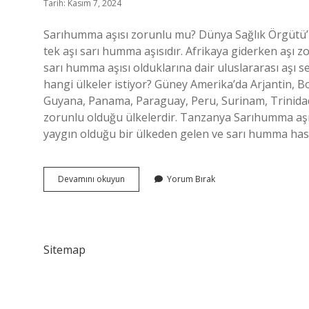
Tarih: Kasım 7, 2024
Sarıhumma aşısı zorunlu mu? Dünya Sağlık Örgütü’
tek aşı sarı humma aşısıdır. Afrikaya giderken aşı zo
sarı humma aşısı olduklarına dair uluslararası aşı s
hangi ülkeler istiyor? Güney Amerika’da Arjantin, B
Guyana, Panama, Paraguay, Peru, Surinam, Trinida
zorunlu olduğu ülkelerdir. Tanzanya Sarıhumma aşısı
yaygın olduğu bir ülkeden gelen ve sarı humma has
Kenya
Devamını okuyun
Yorum Bırak
Sarıhumma
Aşısı
Zorunlu
Mu
Sitemap