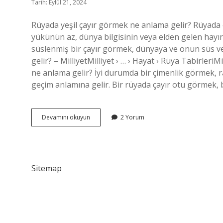
Tarih: Eylül 21, 2024
Rüyada yeşil çayır görmek ne anlama gelir? Rüyada
yükünün az, dünya bilgisinin veya elden gelen hayır iş
süslenmiş bir çayır görmek, dünyaya ve onun süs v
gelir? – MilliyetMilliyet › … › Hayat › Rüya Tabirleri
ne anlama gelir? İyi durumda bir çimenlik görmek, raha
geçim anlamına gelir. Bir rüyada çayır otu görmek,
Rüyada
Devamını okuyun
2 Yorum
Yeşil
Çayır
Görmek
Nedir
Sitemap