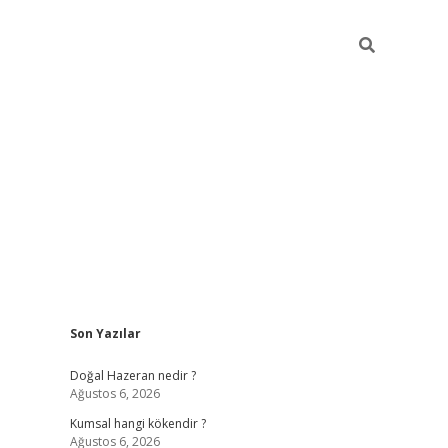
Sidebar
Son Yazılar
ilbet giriş
https://betexpergiris.casino/
betexp
Doğal Hazeran nedir ?
Ağustos 6, 2026
Kumsal hangi kökendir ?
Ağustos 6, 2026