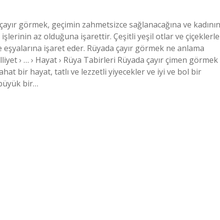
 çayır görmek, geçimin zahmetsizce sağlanacağına ve kadını
lerinin az olduğuna işarettir. Çeşitli yeşil otlar ve çiçeklerle
e eşyalarına işaret eder. Rüyada çayır görmek ne anlama
Milliyet › … › Hayat › Rüya Tabirleri Rüyada çayır çimen görmek
t bir hayat, tatlı ve lezzetli yiyecekler ve iyi ve bol bir
 büyük bir…