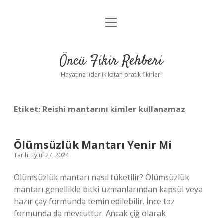
menüyü
Anasayfa
aç
Gizlilik Politikası
Öncü Fikir Rehberi
Yasal Uyarı
Hayatına liderlik katan pratik fikirler!
Hakkımızda
Etiket:
Reishi mantarını kimler kullanamaz
Ölümsüzlük Mantarı Yenir Mi
Tarih: Eylül 27, 2024
Ölümsüzlük mantarı nasıl tüketilir? Ölümsüzlük
mantarı genellikle bitki uzmanlarından kapsül veya
hazır çay formunda temin edilebilir. İnce toz
formunda da mevcuttur. Ancak çiğ olarak