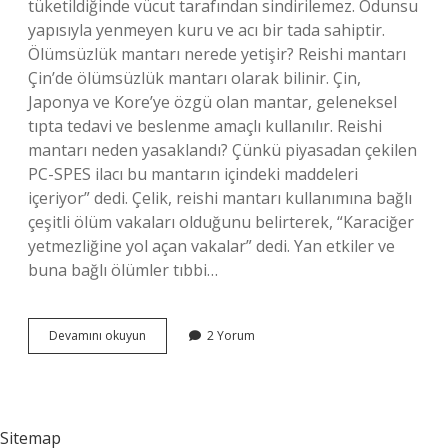
tüketildiğinde vücut tarafından sindirilemez. Odunsu
yapısıyla yenmeyen kuru ve acı bir tada sahiptir.
Ölümsüzlük mantarı nerede yetişir? Reishi mantarı
Çin’de ölümsüzlük mantarı olarak bilinir. Çin,
Japonya ve Kore’ye özgü olan mantar, geleneksel
tıpta tedavi ve beslenme amaçlı kullanılır. Reishi
mantarı neden yasaklandı? Çünkü piyasadan çekilen
PC-SPES ilacı bu mantarın içindeki maddeleri
içeriyor” dedi. Çelik, reishi mantarı kullanımına bağlı
çeşitli ölüm vakaları olduğunu belirterek, “Karaciğer
yetmezliğine yol açan vakalar” dedi. Yan etkiler ve
buna bağlı ölümler tıbbi…
Ölümsüzlük
Devamını okuyun
2 Yorum
Mantarı
Yenir
Mi
Sitemap