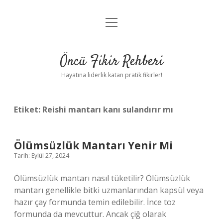
menüyü
Anasayfa
aç
Gizlilik Politikası
Öncü Fikir Rehberi
Yasal Uyarı
Hayatına liderlik katan pratik fikirler!
Hakkımızda
Etiket:
Reishi mantarı kanı sulandırır mı
Ölümsüzlük Mantarı Yenir Mi
Tarih: Eylül 27, 2024
Ölümsüzlük mantarı nasıl tüketilir? Ölümsüzlük
mantarı genellikle bitki uzmanlarından kapsül veya
hazır çay formunda temin edilebilir. İnce toz
formunda da mevcuttur. Ancak çiğ olarak