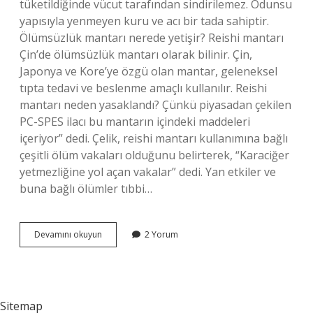
tüketildiğinde vücut tarafından sindirilemez. Odunsu
yapısıyla yenmeyen kuru ve acı bir tada sahiptir.
Ölümsüzlük mantarı nerede yetişir? Reishi mantarı
Çin’de ölümsüzlük mantarı olarak bilinir. Çin,
Japonya ve Kore’ye özgü olan mantar, geleneksel
tıpta tedavi ve beslenme amaçlı kullanılır. Reishi
mantarı neden yasaklandı? Çünkü piyasadan çekilen
PC-SPES ilacı bu mantarın içindeki maddeleri
içeriyor” dedi. Çelik, reishi mantarı kullanımına bağlı
çeşitli ölüm vakaları olduğunu belirterek, “Karaciğer
yetmezliğine yol açan vakalar” dedi. Yan etkiler ve
buna bağlı ölümler tıbbi…
Ölümsüzlük
Devamını okuyun
2 Yorum
Mantarı
Yenir
Mi
Sitemap