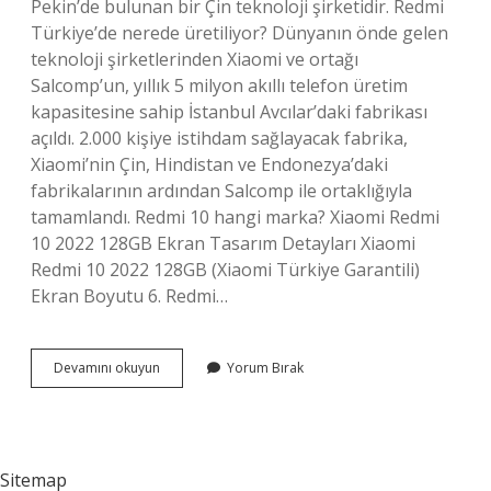
Pekin’de bulunan bir Çin teknoloji şirketidir. Redmi
Türkiye’de nerede üretiliyor? Dünyanın önde gelen
teknoloji şirketlerinden Xiaomi ve ortağı
Salcomp’un, yıllık 5 milyon akıllı telefon üretim
kapasitesine sahip İstanbul Avcılar’daki fabrikası
açıldı. 2.000 kişiye istihdam sağlayacak fabrika,
Xiaomi’nin Çin, Hindistan ve Endonezya’daki
fabrikalarının ardından Salcomp ile ortaklığıyla
tamamlandı. Redmi 10 hangi marka? Xiaomi Redmi
10 2022 128GB Ekran Tasarım Detayları Xiaomi
Redmi 10 2022 128GB (Xiaomi Türkiye Garantili)
Ekran Boyutu 6. Redmi…
Redmi
Devamını okuyun
Yorum Bırak
Note
10
Nerenin
Malı
Sitemap