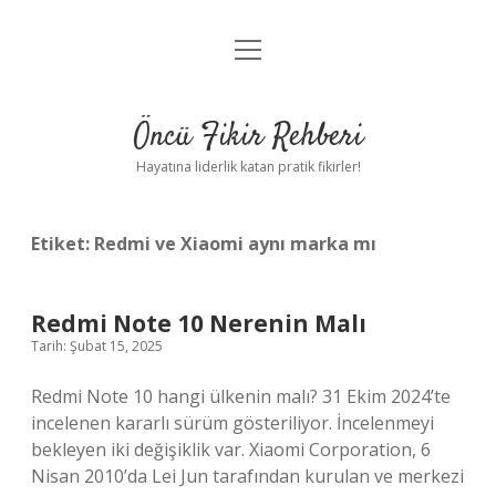
menüyü
Anasayfa
aç
Gizlilik Politikası
Öncü Fikir Rehberi
Yasal Uyarı
Hayatına liderlik katan pratik fikirler!
Hakkımızda
Etiket:
Redmi ve Xiaomi aynı marka mı
Redmi Note 10 Nerenin Malı
Tarih: Şubat 15, 2025
Redmi Note 10 hangi ülkenin malı? 31 Ekim 2024’te
incelenen kararlı sürüm gösteriliyor. İncelenmeyi
bekleyen iki değişiklik var. Xiaomi Corporation, 6
Nisan 2010’da Lei Jun tarafından kurulan ve merkezi