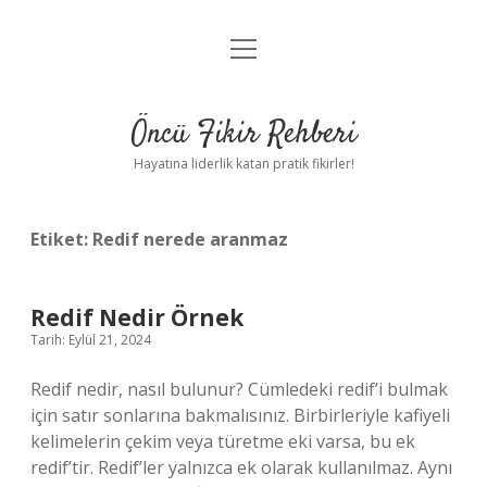
menüyü
Anasayfa
aç
Gizlilik Politikası
Öncü Fikir Rehberi
Yasal Uyarı
Hayatına liderlik katan pratik fikirler!
Hakkımızda
Etiket:
Redif nerede aranmaz
Redif Nedir Örnek
Tarih: Eylül 21, 2024
Redif nedir, nasıl bulunur? Cümledeki redif’i bulmak
için satır sonlarına bakmalısınız. Birbirleriyle kafiyeli
kelimelerin çekim veya türetme eki varsa, bu ek
redif’tir. Redif’ler yalnızca ek olarak kullanılmaz. Aynı