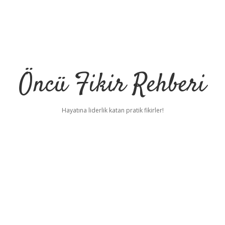
Öncü Fikir Rehberi
Hayatına liderlik katan pratik fikirler!