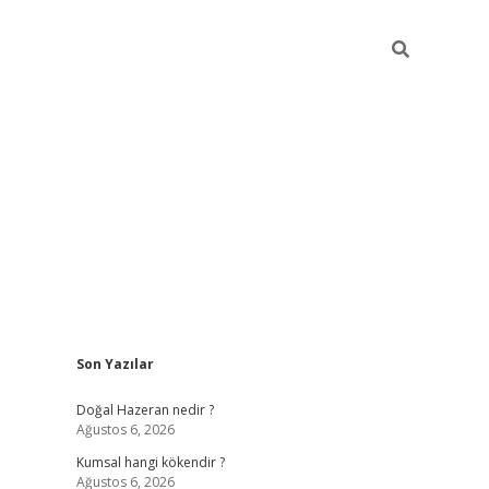
Sidebar
Son Yazılar
ilbet giriş
https://betexpergiris.casino/
betexp
Doğal Hazeran nedir ?
Ağustos 6, 2026
Kumsal hangi kökendir ?
Ağustos 6, 2026