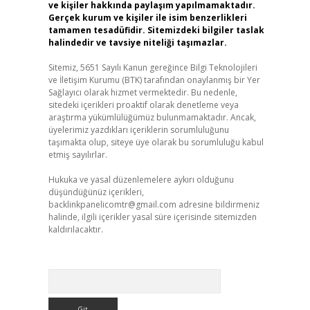
ve kişiler hakkında paylaşım yapılmamaktadır.
Gerçek kurum ve kişiler ile isim benzerlikleri
tamamen tesadüfidir. Sitemizdeki bilgiler taslak
halindedir ve tavsiye niteliği taşımazlar.
Sitemiz, 5651 Sayılı Kanun gereğince Bilgi Teknolojileri
ve İletişim Kurumu (BTK) tarafından onaylanmış bir Yer
Sağlayıcı olarak hizmet vermektedir. Bu nedenle,
sitedeki içerikleri proaktif olarak denetleme veya
araştırma yükümlülüğümüz bulunmamaktadır. Ancak,
üyelerimiz yazdıkları içeriklerin sorumluluğunu
taşımakta olup, siteye üye olarak bu sorumluluğu kabul
etmiş sayılırlar.
Hukuka ve yasal düzenlemelere aykırı olduğunu
düşündüğünüz içerikleri,
backlinkpanelicomtr@gmail.com
adresine bildirmeniz
halinde, ilgili içerikler yasal süre içerisinde sitemizden
kaldırılacaktır.
Arama