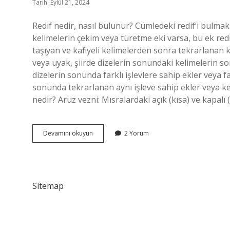
Tarih: Eylül 21, 2024
Redif nedir, nasıl bulunur? Cümledeki redif’i bulmak i
kelimelerin çekim veya türetme eki varsa, bu ek redif
taşıyan ve kafiyeli kelimelerden sonra tekrarlanan keli
veya uyak, şiirde dizelerin sonundaki kelimelerin son
dizelerin sonunda farklı işlevlere sahip ekler veya 
sonunda tekrarlanan aynı işleve sahip ekler veya ke
nedir? Aruz vezni: Mısralardaki açık (kısa) ve kapal
Redif
Devamını okuyun
2 Yorum
Nedir
Örnek
Sitemap