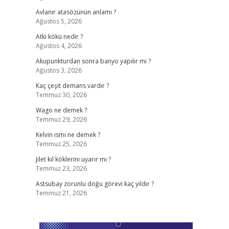
Avlanır atasözünün anlamı ?
Ağustos 5, 2026
Atkı kökü nedir ?
Ağustos 4, 2026
Akupunkturdan sonra banyo yapılır mı ?
Ağustos 3, 2026
Kaç çeşit demans vardır ?
Temmuz 30, 2026
Wago ne demek ?
Temmuz 29, 2026
Kelvin ismi ne demek ?
Temmuz 25, 2026
Jilet kıl köklerini uyarır mı ?
Temmuz 23, 2026
Astsubay zorunlu doğu görevi kaç yıldır ?
Temmuz 21, 2026