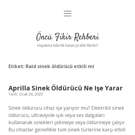
menüyü
Anasayfa
aç
Gizlilik Politikası
Öncü Fikir Rehberi
Yasal Uyarı
Hayatına liderlik katan pratik fikirler!
Hakkımızda
Etiket:
Raid sinek öldürücü etkili mi
Aprilla Sinek Öldürücü Ne Işe Yarar
Tarih: Ocak 26, 2025
Sinek öldürücü cihaz işe yarıyor mu? Elektrikli sinek
öldürücü, ultraviyole ışık veya ses dalgaları
kullanarak sinekleri çekmeye veya öldürmeye çalışır.
Bu cihazlar genellikle tüm sinek türlerine karşı etkili