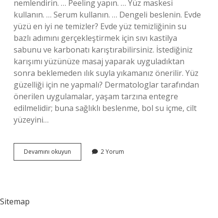
nemlendirin. … Peeling yapın. … Yüz maskesi
kullanın. … Serum kullanın. … Dengeli beslenin. Evde
yüzü en iyi ne temizler? Evde yüz temizliğinin su
bazlı adımını gerçekleştirmek için sıvı kastilya
sabunu ve karbonatı karıştırabilirsiniz. İstediğiniz
karışımı yüzünüze masaj yaparak uyguladıktan
sonra beklemeden ılık suyla yıkamanız önerilir. Yüz
güzelliği için ne yapmalı? Dermatologlar tarafından
önerilen uygulamalar, yaşam tarzına entegre
edilmelidir; buna sağlıklı beslenme, bol su içme, cilt
yüzeyini…
Evde
Devamını okuyun
2 Yorum
Cilt
Bakımı
Için
Ne
Yapılmalı
Sitemap