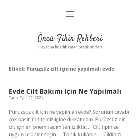
menüyü
Anasayfa
aç
Gizlilik Politikası
Öncü Fikir Rehberi
Yasal Uyarı
Hayatına liderlik katan pratik fikirler!
Hakkımızda
Etiket:
Pürüzsüz cilt için ne yapılmalı evde
Evde Cilt Bakımı Için Ne Yapılmalı
Tarih: Eylül 22, 2024
Pürüzsüz cilt için ne yapılmalı evde? Sorunun cevabı
çok basit: Cilt temizliğine dikkat edin. Pürüzsüz bir
cilt için en önemli adım temizliktir. … Cilt tipinize
uygun ürünler seçin. … Tonik kullanın. … Cildinizi