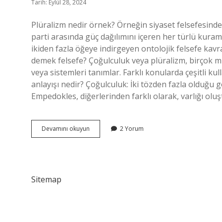
Tarih: Eylül 28, 2024
Plüralizm nedir örnek? Örneğin siyaset felsefesinde
parti arasında güç dağılımını içeren her türlü kuram
ikiden fazla öğeye indirgeyen ontolojik felsefe kavra
demek felsefe? Çoğulculuk veya plüralizm, birçok mu
veya sistemleri tanımlar. Farklı konularda çeşitli kull
anlayışı nedir? Çoğulculuk: İki tözden fazla olduğu 
Empedokles, diğerlerinden farklı olarak, varlığı ol
Plüralizm
Devamını okuyun
2 Yorum
Ne
Demek
Sitemap