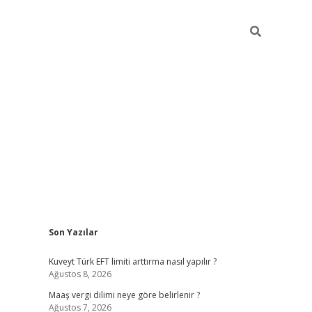
Sidebar
Son Yazılar
ilbet giriş
https://betexpergiris.casino/
betexp
Kuveyt Türk EFT limiti arttırma nasıl yapılır ?
Ağustos 8, 2026
Maaş vergi dilimi neye göre belirlenir ?
Ağustos 7, 2026