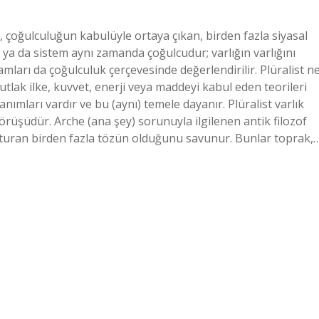
, çoğulculuğun kabulüyle ortaya çıkan, birden fazla siyasal
 ya da sistem aynı zamanda çoğulcudur; varlığın varlığını
mları da çoğulculuk çerçevesinde değerlendirilir. Plüralist n
tlak ilke, kuvvet, enerji veya maddeyi kabul eden teorileri
anımları vardır ve bu (aynı) temele dayanır. Plüralist varlık
görüşüdür. Arche (ana şey) sorunuyla ilgilenen antik filozof
uşturan birden fazla tözün olduğunu savunur. Bunlar toprak,