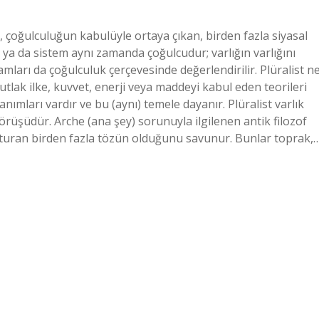
, çoğulculuğun kabulüyle ortaya çıkan, birden fazla siyasal
 ya da sistem aynı zamanda çoğulcudur; varlığın varlığını
mları da çoğulculuk çerçevesinde değerlendirilir. Plüralist n
tlak ilke, kuvvet, enerji veya maddeyi kabul eden teorileri
anımları vardır ve bu (aynı) temele dayanır. Plüralist varlık
görüşüdür. Arche (ana şey) sorunuyla ilgilenen antik filozof
uşturan birden fazla tözün olduğunu savunur. Bunlar toprak,