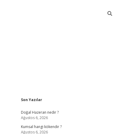
Sidebar
Son Yazılar
ilbet giriş
https://betexpergir
Doğal Hazeran nedir ?
Ağustos 6, 2026
Kumsal hangi kökendir ?
Ağustos 6, 2026