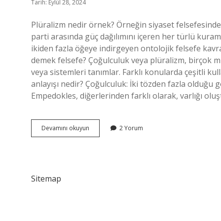
Tarih: Eylül 28, 2024
Plüralizm nedir örnek? Örneğin siyaset felsefesinde
parti arasında güç dağılımını içeren her türlü kuram
ikiden fazla öğeye indirgeyen ontolojik felsefe kavra
demek felsefe? Çoğulculuk veya plüralizm, birçok mu
veya sistemleri tanımlar. Farklı konularda çeşitli kull
anlayışı nedir? Çoğulculuk: İki tözden fazla olduğu 
Empedokles, diğerlerinden farklı olarak, varlığı ol
Plüralizm
Devamını okuyun
2 Yorum
Ne
Demek
Sitemap