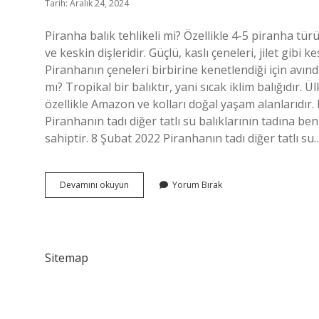
Tarih: Aralık 24, 2024
Piranha balık tehlikeli mi? Özellikle 4-5 piranha türü
ve keskin dişleridir. Güçlü, kaslı çeneleri, jilet gibi ke
Piranhanın çeneleri birbirine kenetlendiği için avın
mı? Tropikal bir balıktır, yani sıcak iklim balığıdı
özellikle Amazon ve kolları doğal yaşam alanlarıdır. 
Piranhanın tadı diğer tatlı su balıklarının tadına benz
sahiptir. 8 Şubat 2022 Piranhanın tadı diğer tatlı su
Pirana
Devamını okuyun
Yorum Bırak
Balığı
Yenir
Mi
Sitemap