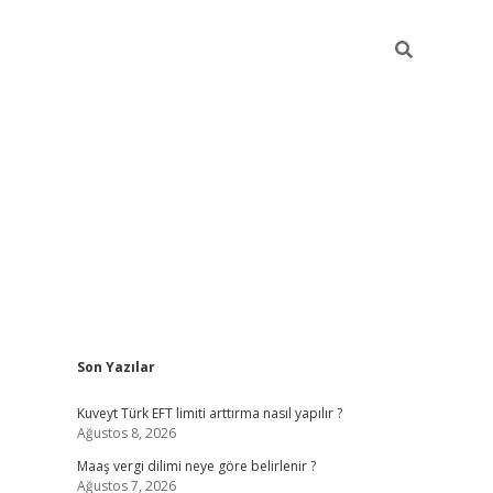
Sidebar
Son Yazılar
ilbet giriş
https://betexpergiris.casino/
betexp
Kuveyt Türk EFT limiti arttırma nasıl yapılır ?
Ağustos 8, 2026
Maaş vergi dilimi neye göre belirlenir ?
Ağustos 7, 2026