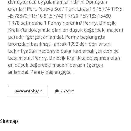
dönüştürücü uygulamamızı indirin. Dönüşüm
oranları Peru Nuevo Sol / Türk Lirası1 9.15774 TRY5
45.78870 TRY10 91.57740 TRY20 PEN183.15480
TRY8 satır daha 1 Penny nerenin? Penny, Birleşik
Krallık’ta dolaşımda olan en düşük değerdeki madeni
paradır (gerçek anlamda). Penny başlangıçta
bronzdan basılmıştı, ancak 1992’den beri artan
bakır fiyatları nedeniyle bakır kaplamalı çelikten de
basılmıştır. Penny, Birleşik Krallık’ta dolaşımda olan
en düşük değerdeki madeni paradır (gerçek
anlamda). Penny başlangıçta…
1
Devamını okuyun
2 Yorum
Penny
Ne
Kadar
Eder
Sitemap