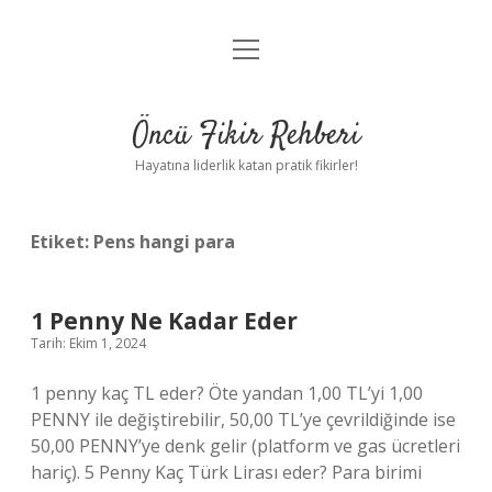
menüyü
Anasayfa
aç
Gizlilik Politikası
Öncü Fikir Rehberi
Yasal Uyarı
Hayatına liderlik katan pratik fikirler!
Hakkımızda
Etiket:
Pens hangi para
1 Penny Ne Kadar Eder
Tarih: Ekim 1, 2024
1 penny kaç TL eder? Öte yandan 1,00 TL’yi 1,00
PENNY ile değiştirebilir, 50,00 TL’ye çevrildiğinde ise
50,00 PENNY’ye denk gelir (platform ve gas ücretleri
hariç). 5 Penny Kaç Türk Lirası eder? Para birimi