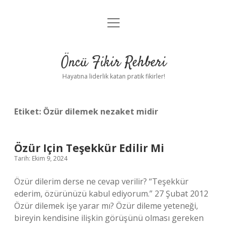
menüyü
Anasayfa
aç
Gizlilik Politikası
Öncü Fikir Rehberi
Yasal Uyarı
Hayatına liderlik katan pratik fikirler!
Hakkımızda
Etiket:
Özür dilemek nezaket midir
Özür Için Teşekkür Edilir Mi
Tarih: Ekim 9, 2024
Özür dilerim derse ne cevap verilir? “Teşekkür
ederim, özürünüzü kabul ediyorum.” 27 Şubat 2012
Özür dilemek işe yarar mı? Özür dileme yeteneği,
bireyin kendisine ilişkin görüşünü olması gereken