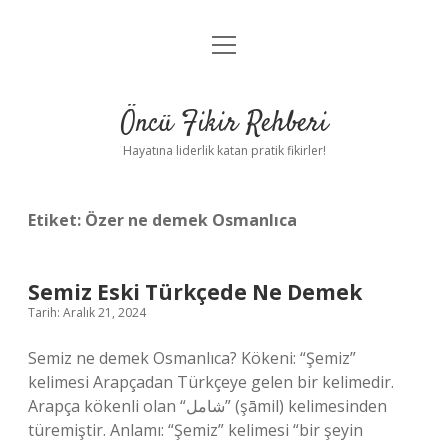
menüyü
Anasayfa
aç
Gizlilik Politikası
Öncü Fikir Rehberi
Yasal Uyarı
Hayatına liderlik katan pratik fikirler!
Hakkımızda
Etiket:
Özer ne demek Osmanlıca
Semiz Eski Türkçede Ne Demek
Tarih: Aralık 21, 2024
Semiz ne demek Osmanlıca? Kökeni: “Şemiz”
kelimesi Arapçadan Türkçeye gelen bir kelimedir.
Arapça kökenli olan “شامل” (şāmil) kelimesinden
türemiştir. Anlamı: “Şemiz” kelimesi “bir şeyin