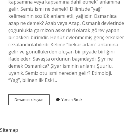
kapsamına veya kapsamına dahil etmek” anlamına
gelir. Semiz ismi ne demek? Dilimizde “yağ”
kelimesinin sözlük anlamı etli, yağlıdır. Osmanlıca
azap ne demek? Azab veya Azap, Osmanlı devletinde
çoğunlukla garnizon askerleri olarak görev yapan
bir askeri birimdir. Henüz evlenmemiş genç erkekler
cezalandırılabilirdi. Kelime “bekar adam” anlamına
gelir ve gönüllülerden oluşan bir piyade birliğini
ifade eder. Savaşta ordunun başındaydı. Şiyr ne
demek Osmanlıca? Şiyar isminin anlamı: Şuurlu,
uyanık. Semiz otu ismi nereden gelir? Etimoloji.
“Yağ”, bilinen ilk Eski…
Semiz
Devamını okuyun
Yorum Bırak
Eski
Türkçede
Ne
Demek
Sitemap