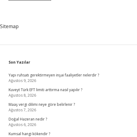
Davranış
Alanının
Temel
Etmenleri
Nelerdir
Sitemap
Sidebar
Son Yazılar
Yapı ruhsatı gerektirmeyen inşai faaliyetler nelerdir ?
Ağustos 9, 2026
Kuveyt Türk EFT limiti arttırma nasıl yapılır ?
Ağustos 8, 2026
Maaş vergi dilimi neye göre belirlenir ?
Ağustos 7, 2026
Doğal Hazeran nedir ?
Ağustos 6, 2026
Kumsal hangi kökendir ?