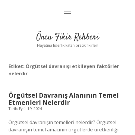
menüyü
Anasayfa
aç
Gizlilik Politikası
Öncü Fikir Rehberi
Yasal Uyarı
Hayatına liderlik katan pratik fikirler!
Hakkımızda
Etiket:
Örgütsel davranışı etkileyen faktörler
nelerdir
Örgütsel Davranış Alanının Temel
Etmenleri Nelerdir
Tarih: Eylül 19, 2024
Örgütsel davranışın temelleri nelerdir? Örgütsel
davranışın temel amacının örgütlerde üretkenliği