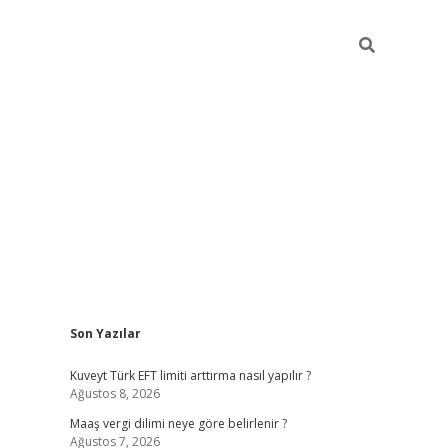
Sidebar
Son Yazılar
ilbet giriş
https://betexpergiris.casino/
betex
Kuveyt Türk EFT limiti arttırma nasıl yapılır ?
Ağustos 8, 2026
Maaş vergi dilimi neye göre belirlenir ?
Ağustos 7, 2026