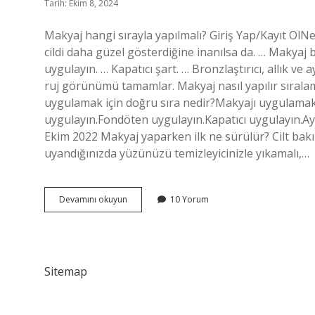
Tarih: Ekim 8, 2024
Makyaj hangi sırayla yapılmalı? Giriş Yap/Kayıt OlN
cildi daha güzel gösterdiğine inanılsa da. … Makyaj 
uygulayın. … Kapatıcı şart. … Bronzlaştırıcı, allık ve 
ruj görünümü tamamlar. Makyaj nasıl yapılır sırala
uygulamak için doğru sıra nedir?Makyajı uygulamak
uygulayın.Fondöten uygulayın.Kapatıcı uygulayın.Ay
Ekim 2022 Makyaj yaparken ilk ne sürülür? Cilt bak
uyandığınızda yüzünüzü temizleyicinizle yıkamalı,…
Ten
Devamını okuyun
10 Yorum
Makyajı
Sıralaması
Nasıl
Olmalı
Sitemap