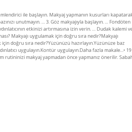
emlendirici ile başlayın. Makyaj yapmanın kusurları kapatara
bazınızı unutmayın. … 3. Göz makyajıyla başlayın. … Fondöten
aydınlatıcının etkinizi artırmasına izin verin. … Dudak kalemi v
ması? Makyajı uygulamak için doğru sıra nedir?Makyajı
 için doğru sıra nedir?Yüzünüzü hazırlayın.Yüzünüze baz
dınlatıcı uygulayın.Kontür uygulayın.Daha fazla makale…• 19
ım rutininizi makyaj yapmadan önce yapmanız önerilir. Saba