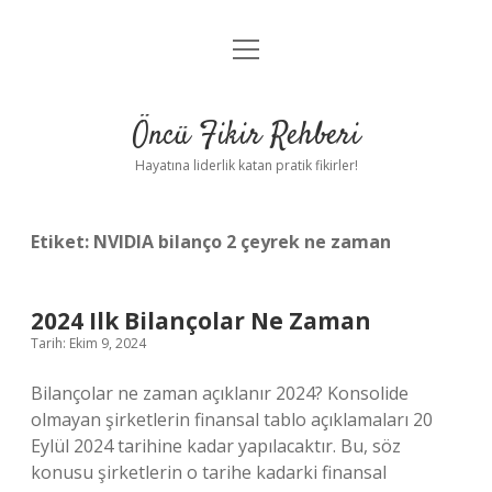
menüyü
Anasayfa
aç
Gizlilik Politikası
Öncü Fikir Rehberi
Yasal Uyarı
Hayatına liderlik katan pratik fikirler!
Hakkımızda
Etiket:
NVIDIA bilanço 2 çeyrek ne zaman
2024 Ilk Bilançolar Ne Zaman
Tarih: Ekim 9, 2024
Bilançolar ne zaman açıklanır 2024? Konsolide
olmayan şirketlerin finansal tablo açıklamaları 20
Eylül 2024 tarihine kadar yapılacaktır. Bu, söz
konusu şirketlerin o tarihe kadarki finansal