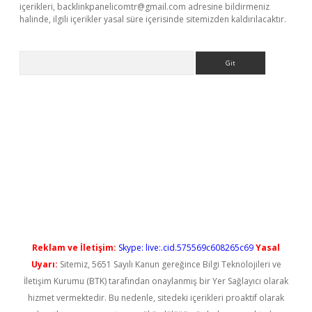
içerikleri,
backlinkpanelicomtr@gmail.com
adresine bildirmeniz
halinde, ilgili içerikler yasal süre içerisinde sitemizden kaldırılacaktır.
Arama
o/
betexpergir.net
Reklam ve İletişim:
Skype: live:.cid.575569c608265c69
Yasal
Uyarı:
Sitemiz, 5651 Sayılı Kanun gereğince Bilgi Teknolojileri ve
İletişim Kurumu (BTK) tarafından onaylanmış bir Yer Sağlayıcı olarak
hizmet vermektedir. Bu nedenle, sitedeki içerikleri proaktif olarak