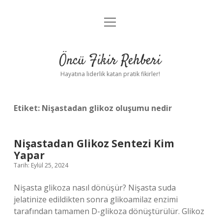
menüyü
Anasayfa
aç
Gizlilik Politikası
Öncü Fikir Rehberi
Yasal Uyarı
Hayatına liderlik katan pratik fikirler!
Hakkımızda
Etiket:
Nişastadan glikoz oluşumu nedir
Nişastadan Glikoz Sentezi Kim
Yapar
Tarih: Eylül 25, 2024
Nişasta glikoza nasıl dönüşür? Nişasta suda
jelatinize edildikten sonra glikoamilaz enzimi
tarafından tamamen D-glikoza dönüştürülür. Glikoz