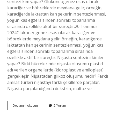
sentezi kim yapar? Glukoneogenez esas olarak
karaciğer ve böbreklerde meydana gelir; örneğin,
karaciğerde laktattan kan şekerinin sentezlenmesi,
yoğun kas egzersizinden sonraki toparlanma
sırasında özellikle aktif bir süreçtir.20 Temmuz
2024Glukoneogenez esas olarak karaciğer ve
böbreklerde meydana gelir; örneğin, karaciğerde
laktattan kan şekerinin sentezlenmesi, yoğun kas
egzersizinden sonraki toparlanma sırasında
özellikle aktif bir süreçtir. Nişasta sentezini kimler
yapar? Bitki hücrelerinde nişasta oluşumu plastid
adı verilen organellerde (kloroplast ve amiloplast)
gerçekleşir. Nişastadan glikoz oluşumu nedir? Farklı
amilaz türleri nişastayı farklı şekillerde parçalar.
Nişasta parçalandığında dekstrin, maltoz ve…
Nişastadan
Devamını okuyun
2 Yorum
Glikoz
Sentezi