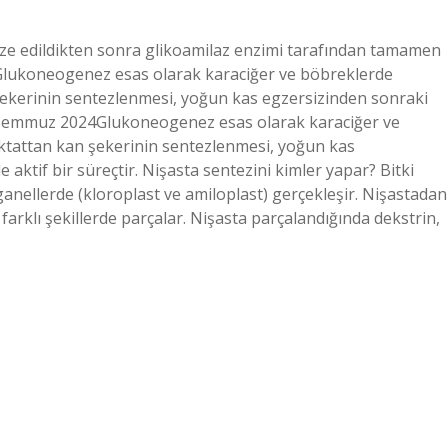
nize edildikten sonra glikoamilaz enzimi tarafından tamamen
 Glukoneogenez esas olarak karaciğer ve böbreklerde
şekerinin sentezlenmesi, yoğun kas egzersizinden sonraki
20 Temmuz 2024Glukoneogenez esas olarak karaciğer ve
aktattan kan şekerinin sentezlenmesi, yoğun kas
aktif bir süreçtir. Nişasta sentezini kimler yapar? Bitki
ganellerde (kloroplast ve amiloplast) gerçekleşir. Nişastadan
 farklı şekillerde parçalar. Nişasta parçalandığında dekstrin,