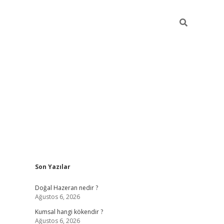
Sidebar
Son Yazılar
ilbet giriş
https://betexpergiris.casino/
betexp
Doğal Hazeran nedir ?
Ağustos 6, 2026
Kumsal hangi kökendir ?
Ağustos 6, 2026