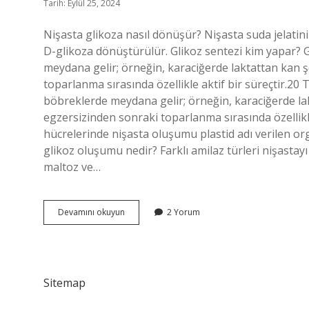
Tarih: Eylül 25, 2024
Nişasta glikoza nasıl dönüşür? Nişasta suda jelati
D-glikoza dönüştürülür. Glikoz sentezi kim yapar?
meydana gelir; örneğin, karaciğerde laktattan kan 
toparlanma sırasında özellikle aktif bir süreçtir.
böbreklerde meydana gelir; örneğin, karaciğerde l
egzersizinden sonraki toparlanma sırasında özellikle 
hücrelerinde nişasta oluşumu plastid adı verilen or
glikoz oluşumu nedir? Farklı amilaz türleri nişastayı
maltoz ve…
Nişastadan
Devamını okuyun
2 Yorum
Glikoz
Sentezi
Kim
Yapar
Sitemap