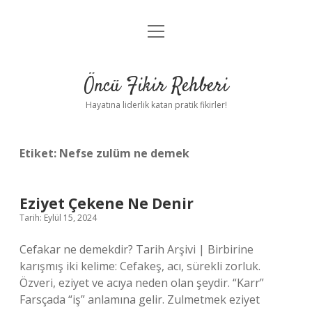
menüyü
Anasayfa
aç
Gizlilik Politikası
Öncü Fikir Rehberi
Yasal Uyarı
Hayatına liderlik katan pratik fikirler!
Hakkımızda
Etiket:
Nefse zulüm ne demek
Eziyet Çekene Ne Denir
Tarih: Eylül 15, 2024
Cefakar ne demekdir? Tarih Arşivi | Birbirine
karışmış iki kelime: Cefakeş, acı, sürekli zorluk.
Özveri, eziyet ve acıya neden olan şeydir. “Karr”
Farsçada “iş” anlamına gelir. Zulmetmek eziyet