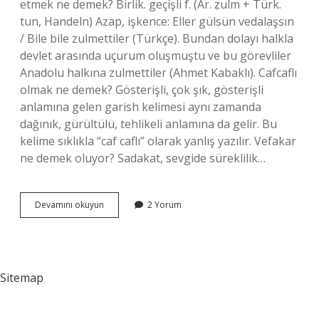
etmek ne demek? Birlik. geçişli f. (Ar. ẓulm + Türk.
tun, Handeln) Azap, işkence: Eller gülsün vedalaşsın
/ Bile bile zulmettiler (Türkçe). Bundan dolayı halkla
devlet arasında uçurum oluşmuştu ve bu görevliler
Anadolu halkına zulmettiler (Ahmet Kabaklı). Cafcaflı
olmak ne demek? Gösterişli, çok şık, gösterişli
anlamına gelen garish kelimesi aynı zamanda
dağınık, gürültülü, tehlikeli anlamına da gelir. Bu
kelime sıklıkla “caf caflı” olarak yanlış yazılır. Vefakar
ne demek oluyor? Sadakat, sevgide süreklilik…
Eziyet
Devamını okuyun
2 Yorum
Çekene
Ne
Denir
Sitemap