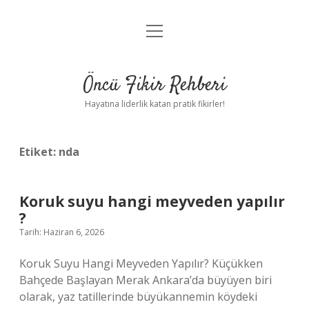
menüyü
Anasayfa
aç
Gizlilik Politikası
Öncü Fikir Rehberi
Yasal Uyarı
Hayatına liderlik katan pratik fikirler!
Hakkımızda
Etiket:
nda
Koruk suyu hangi meyveden yapılır
?
Tarih: Haziran 6, 2026
Koruk Suyu Hangi Meyveden Yapılır? Küçükken
Bahçede Başlayan Merak Ankara’da büyüyen biri
olarak, yaz tatillerinde büyükannemin köydeki