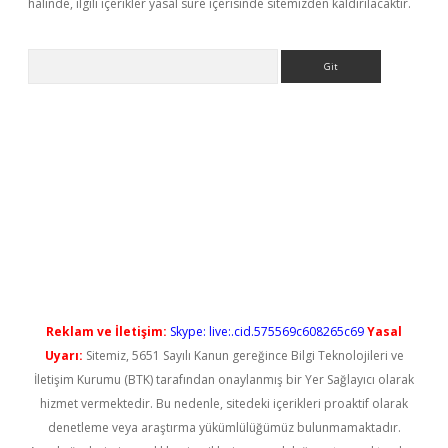
halinde, ilgili içerikler yasal süre içerisinde sitemizden kaldırılacaktır.
Arama
no/
betexpergir.net
Reklam ve İletişim:
Skype: live:.cid.575569c608265c69
Yasal
Uyarı:
Sitemiz, 5651 Sayılı Kanun gereğince Bilgi Teknolojileri ve
İletişim Kurumu (BTK) tarafından onaylanmış bir Yer Sağlayıcı olarak
hizmet vermektedir. Bu nedenle, sitedeki içerikleri proaktif olarak
denetleme veya araştırma yükümlülüğümüz bulunmamaktadır.