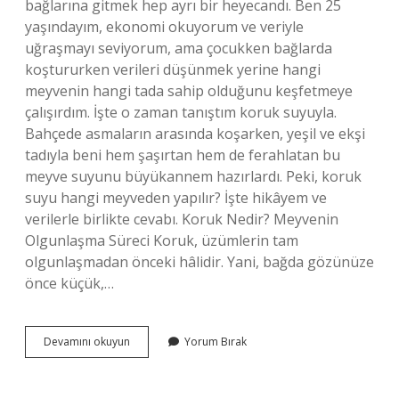
bağlarına gitmek hep ayrı bir heyecandı. Ben 25
yaşındayım, ekonomi okuyorum ve veriyle
uğraşmayı seviyorum, ama çocukken bağlarda
koştururken verileri düşünmek yerine hangi
meyvenin hangi tada sahip olduğunu keşfetmeye
çalışırdım. İşte o zaman tanıştım koruk suyuyla.
Bahçede asmaların arasında koşarken, yeşil ve ekşi
tadıyla beni hem şaşırtan hem de ferahlatan bu
meyve suyunu büyükannem hazırlardı. Peki, koruk
suyu hangi meyveden yapılır? İşte hikâyem ve
verilerle birlikte cevabı. Koruk Nedir? Meyvenin
Olgunlaşma Süreci Koruk, üzümlerin tam
olgunlaşmadan önceki hâlidir. Yani, bağda gözünüze
önce küçük,…
Koruk
Devamını okuyun
Yorum Bırak
suyu
hangi
meyveden