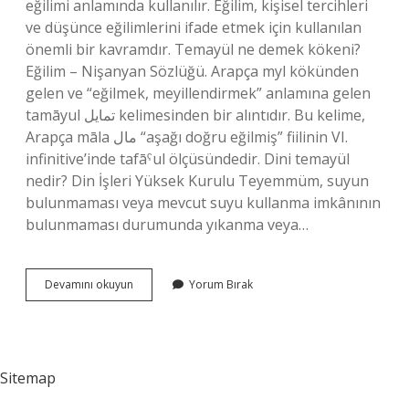
eğilimi anlamında kullanılır. Eğilim, kişisel tercihleri ​​
ve düşünce eğilimlerini ifade etmek için kullanılan
önemli bir kavramdır. Temayül ne demek kökeni?
Eğilim – Nişanyan Sözlüğü. Arapça myl kökünden
gelen ve “eğilmek, meyillendirmek” anlamına gelen
tamāyul تمايل kelimesinden bir alıntıdır. Bu kelime,
Arapça māla مال “aşağı doğru eğilmiş” fiilinin VI.
infinitive’inde tafāˁul ölçüsündedir. Dini temayül
nedir? Din İşleri Yüksek Kurulu Teyemmüm, suyun
bulunmaması veya mevcut suyu kullanma imkânının
bulunmaması durumunda yıkanma veya…
Bulmacada
Devamını okuyun
Yorum Bırak
Temayül
Ne
Demek
Sitemap