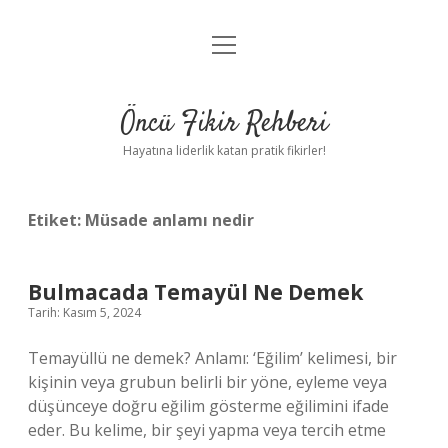
menüyü
Anasayfa
aç
Gizlilik Politikası
Öncü Fikir Rehberi
Yasal Uyarı
Hayatına liderlik katan pratik fikirler!
Hakkımızda
Etiket:
Müsade anlamı nedir
Bulmacada Temayül Ne Demek
Tarih: Kasım 5, 2024
Temayüllü ne demek? Anlamı: ‘Eğilim’ kelimesi, bir
kişinin veya grubun belirli bir yöne, eyleme veya
düşünceye doğru eğilim gösterme eğilimini ifade
eder. Bu kelime, bir şeyi yapma veya tercih etme