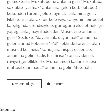
gelmektedir. Mükatebe ne anlama gelir? Mukataba,
sözlükte “yazmak” anlamına gelen ketb (kitabet)
kökünden türemiş olup “uymak” anlamına gelir.
Fıkıh terimi olarak, bir köle veya cariyenin, bir bedel
karşılığında efendisiyle özgürlüğünü elde etmek için
yaptığı anlaşmayı ifade eder. Müsnet ne anlama
gelir? Sözlükte “dayanmak, dayanmak” anlamına
gelen sünûd kökünün “if’âl” şeklinde türemiş olan
müsned kelimesi, “konuşana nispet edilen söz”
anlamına gelir. Hadis terimi ise “son râvîden ilk
râvîye (genellikle Hz. Muhammed) kadar silsilesi
muttasıl olan hadis” anlamına gelir. Mütenahi…
Mütenahi
Devamını okuyun
2 Yorum
Ne
Anlama
Gelir
Sitemap