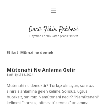
menüyü
Anasayfa
aç
Gizlilik Politikası
Öncü Fikir Rehberi
Yasal Uyarı
Hayatına liderlik katan pratik fikirler!
Hakkımızda
Etiket:
Mümzi ne demek
Mütenahi Ne Anlama Gelir
Tarih: Eylül 18, 2024
Mütenahi ne demektir? Türkçe olmayan, sonsuz,
sınırsız anlamına gelen kelime. Sonsuz, uçsuz
bucaksız, sınırsız. Namütenahi nedir? “Namütenahi”
kelimesi “sonsuz, bitmez tükenmez” anlamına