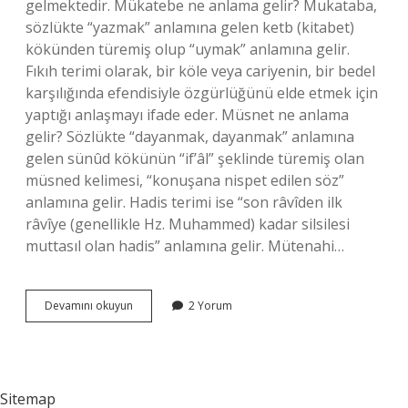
gelmektedir. Mükatebe ne anlama gelir? Mukataba,
sözlükte “yazmak” anlamına gelen ketb (kitabet)
kökünden türemiş olup “uymak” anlamına gelir.
Fıkıh terimi olarak, bir köle veya cariyenin, bir bedel
karşılığında efendisiyle özgürlüğünü elde etmek için
yaptığı anlaşmayı ifade eder. Müsnet ne anlama
gelir? Sözlükte “dayanmak, dayanmak” anlamına
gelen sünûd kökünün “if’âl” şeklinde türemiş olan
müsned kelimesi, “konuşana nispet edilen söz”
anlamına gelir. Hadis terimi ise “son râvîden ilk
râvîye (genellikle Hz. Muhammed) kadar silsilesi
muttasıl olan hadis” anlamına gelir. Mütenahi…
Mütenahi
Devamını okuyun
2 Yorum
Ne
Anlama
Gelir
Sitemap