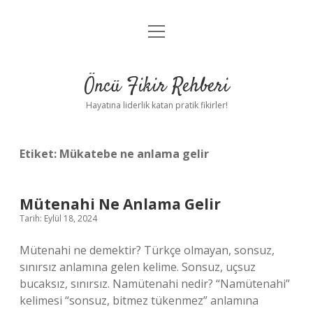
menüyü
Anasayfa
aç
Gizlilik Politikası
Öncü Fikir Rehberi
Yasal Uyarı
Hayatına liderlik katan pratik fikirler!
Hakkımızda
Etiket:
Mükatebe ne anlama gelir
Mütenahi Ne Anlama Gelir
Tarih: Eylül 18, 2024
Mütenahi ne demektir? Türkçe olmayan, sonsuz,
sınırsız anlamına gelen kelime. Sonsuz, uçsuz
bucaksız, sınırsız. Namütenahi nedir? “Namütenahi”
kelimesi “sonsuz, bitmez tükenmez” anlamına