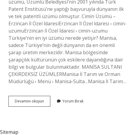
üzümü, Üzümlü Belediyesi’nin 2001 yılında Türk
Patent Enstitüsü’ne yaptığı başvuruyla dünyanın ilk
ve tek patentli üzümü olmuştur. Cimin Üzümü –
Erzincan İl Özel İdaresiErzincan İl Özel İdaresi › cimin-
uzumuErzincan İl Özel İdaresi › cimin-uzumu
Türkiye’nin en iyi üzümü nerede yetişir? Manisa,
sadece Türkiye’nin değil dünyanın da en önemli
şarap üretim merkezidir. Manisa bölgesinde
şarapçılık kültürünün çok eskilere dayandığına dair
bilgi ve bulgular bulunmaktadır. MANİSA SULTANI
ÇEKİRDEKSİZ ÜZÜMLERManisa İl Tarım ve Orman
Müdürlüğü › Menü › Manisa-Sulta…Manisa İl Tarım…
Dünyanın
Devamını okuyun
Yorum Bırak
En
Güzel
Üzümü
Nerededir
Sitemap