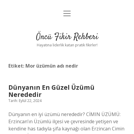
menüyü
Anasayfa
aç
Gizlilik Politikası
Öncü Fikir Rehberi
Yasal Uyarı
Hayatına liderlik katan pratik fikirler!
Hakkımızda
Etiket:
Mor üzümün adı nedir
Dünyanın En Güzel Üzümü
Nerededir
Tarih: Eylül 22, 2024
Dünyanın en iyi üzümü nerededir? CİMIN ÜZÜMÜ:
Erzincan’ın Üzümlü ilçesi ve çevresinde yetişen ve
kendine has tadıyla şifa kaynağı olan Erzincan Cimin