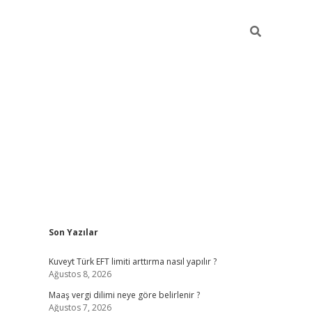
Sidebar
Son Yazılar
ilbet giriş
https://betexpergiris.casino/
betexp
Kuveyt Türk EFT limiti arttırma nasıl yapılır ?
Ağustos 8, 2026
Maaş vergi dilimi neye göre belirlenir ?
Ağustos 7, 2026