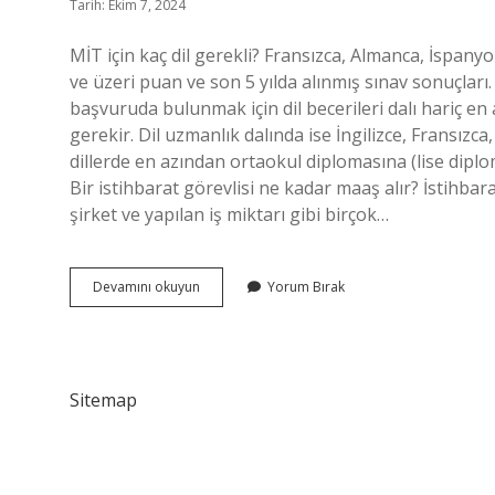
Tarih: Ekim 7, 2024
MİT için kaç dil gerekli? Fransızca, Almanca, İspany
ve üzeri puan ve son 5 yılda alınmış sınav sonuçları. 
başvuruda bulunmak için dil becerileri dalı hariç e
gerekir. Dil uzmanlık dalında ise İngilizce, Fransızc
dillerde en azından ortaokul diplomasına (lise diplo
Bir istihbarat görevlisi ne kadar maaş alır? İstihbara
şirket ve yapılan iş miktarı gibi birçok…
Mi̇T
Devamını okuyun
Yorum Bırak
Için
Kaç
Dil
Bilmek
Gerekir
Sitemap