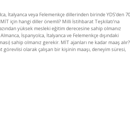
olca, İtalyanca veya Felemenkçe dillerinden birinde YDS’den 7
MİT için hangi diller önemli? Milli İstihbarat Teşkilatı’na
n azından yüksek mesleki eğitim derecesine sahip olmanız
a, Almanca, İspanyolca, İtalyanca ve Felemenkçe dışındaki
ması) sahip olmanız gerekir. MİT ajanları ne kadar maaş alır?
t görevlisi olarak çalışan bir kişinin maaşı, deneyim süresi,