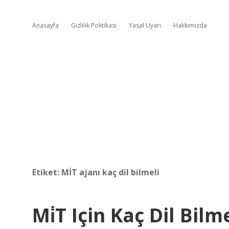
Anasayfa
Gizlilik Politikası
Yasal Uyarı
Hakkımızda
Etiket:
MİT ajanı kaç dil bilmeli
Mi̇T Için Kaç Dil Bil