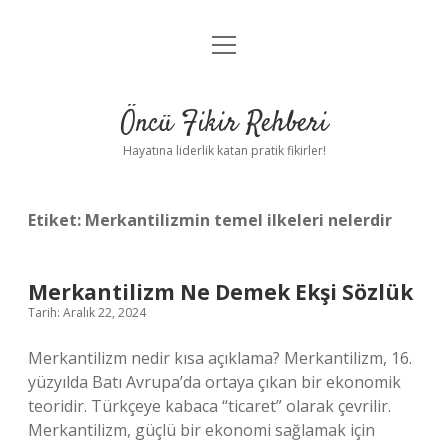
menüyü
Anasayfa
aç
Gizlilik Politikası
Öncü Fikir Rehberi
Yasal Uyarı
Hayatına liderlik katan pratik fikirler!
Hakkımızda
Etiket:
Merkantilizmin temel ilkeleri nelerdir
Merkantilizm Ne Demek Ekşi Sözlük
Tarih: Aralık 22, 2024
Merkantilizm nedir kısa açıklama? Merkantilizm, 16.
yüzyılda Batı Avrupa’da ortaya çıkan bir ekonomik
teoridir. Türkçeye kabaca “ticaret” olarak çevrilir.
Merkantilizm, güçlü bir ekonomi sağlamak için