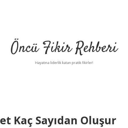
Öncü Fikir Rehberi
Hayatına liderlik katan pratik fikirler!
Set Kaç Sayıdan Oluşur