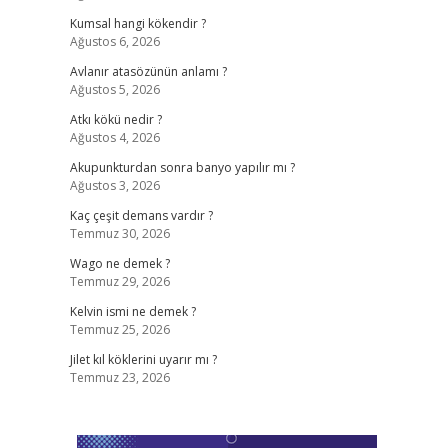
Kumsal hangi kökendir ?
Ağustos 6, 2026
Avlanır atasözünün anlamı ?
Ağustos 5, 2026
Atkı kökü nedir ?
Ağustos 4, 2026
Akupunkturdan sonra banyo yapılır mı ?
Ağustos 3, 2026
Kaç çeşit demans vardır ?
Temmuz 30, 2026
Wago ne demek ?
Temmuz 29, 2026
Kelvin ismi ne demek ?
Temmuz 25, 2026
Jilet kıl köklerini uyarır mı ?
Temmuz 23, 2026