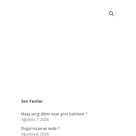
Sidebar
Son Yazılar
ilbet giriş
https://betexpergiris.casino/
betex
Maaş vergi dilimi neye göre belirlenir ?
Ağustos 7, 2026
Doğal Hazeran nedir ?
Ağustos 6, 2026