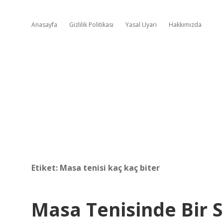
Anasayfa
Gizlilik Politikası
Yasal Uyarı
Hakkımızda
Etiket:
Masa tenisi kaç kaç biter
Masa Tenisinde Bir 