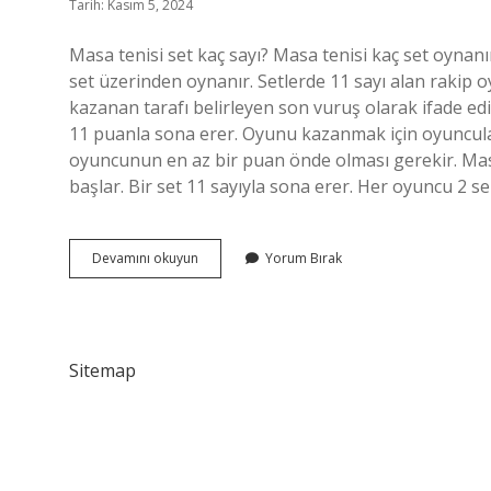
Tarih: Kasım 5, 2024
Masa tenisi set kaç sayı? Masa tenisi kaç set oynan
set üzerinden oynanır. Setlerde 11 sayı alan rakip 
kazanan tarafı belirleyen son vuruş olarak ifade edi
11 puanla sona erer. Oyunu kazanmak için oyuncular
oyuncunun en az bir puan önde olması gerekir. Masa
başlar. Bir set 11 sayıyla sona erer. Her oyuncu 2 s
Masa
Devamını okuyun
Yorum Bırak
Tenisinde
Bir
Set
Kaç
Sayıdan
Sitemap
Oluşur