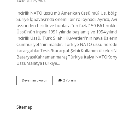
Tarih: Eylül 26, 2024
İncirlik NATO üssü mü Amerikan üssü mü? Üs, bölgede
Suriye İç Savaşı’nda önemli bir rol oynadı. Ayrıca, 
üssünden biridir ve bunlara “en fazla” 50 B61 nükleer
Üssü’nün inşası 1951 yılında başlamış ve 1954 yılın
İncirlik Üssü, Türk Silahlı Kuvvetleri’nin hava üsler
Cumhuriyeti’nin malıdır. Türkiye NATO üssü nerede?
karargahlarTesis/KarargahŞehirKullanım ülkeler
BataryasıKahramanmaraşTürkiye İtalya NATOKon
ÜssüMalatyaTürkiye…
Incirlik
Devamını okuyun
2 Yorum
Üssü
Nato
Üssü
Mü
Sitemap