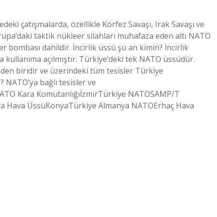
ki çatışmalarda, özellikle Körfez Savaşı, Irak Savaşı ve
Avrupa’daki taktik nükleer silahları muhafaza eden altı NATO
 bombası dahildir. İncirlik üssü şu an kimin? İncirlik
da kullanıma açılmıştır. Türkiye’deki tek NATO üssüdür.
inden biridir ve üzerindeki tüm tesisler Türkiye
 NATO’ya bağlı tesisler ve
iNATO Kara KomutanlığıİzmirTürkiye NATOSAMP/T
ya Hava ÜssüKonyaTürkiye Almanya NATOErhaç Hava