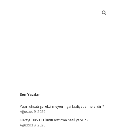
Sidebar
Son Yazılar
ilbet giriş
https://betexpergiris.casino/
betexp
Yapı ruhsatı gerektirmeyen inşai faaliyetler nelerdir ?
Ağustos 9, 2026
Kuveyt Türk EFT limiti arttırma nasıl yapılır ?
Ağustos 8, 2026