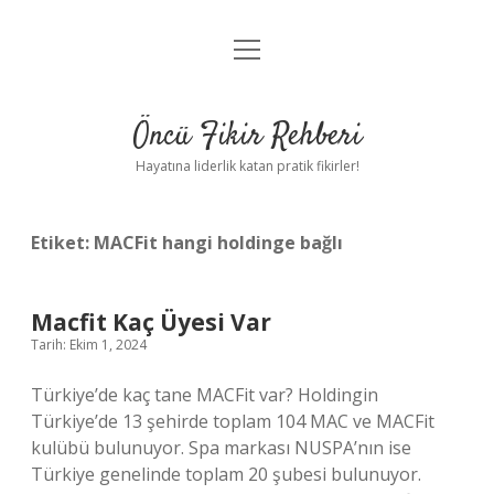
menüyü
Anasayfa
aç
Gizlilik Politikası
Öncü Fikir Rehberi
Yasal Uyarı
Hayatına liderlik katan pratik fikirler!
Hakkımızda
Etiket:
MACFit hangi holdinge bağlı
Macfit Kaç Üyesi Var
Tarih: Ekim 1, 2024
Türkiye’de kaç tane MACFit var? Holdingin
Türkiye’de 13 şehirde toplam 104 MAC ve MACFit
kulübü bulunuyor. Spa markası NUSPA’nın ise
Türkiye genelinde toplam 20 şubesi bulunuyor.