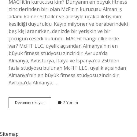
MACFit’in kurucusu kim? Dünyanın en büyük fitness
zincirlerinden biri olan McFit’in kurucusu Alman iş
adamı Rainer Schaller ve ailesiyle uçakla iletişimin
kesildiği duyuruldu. Kayıp milyoner ve beraberindeki
beş kişi aranırken, denizde bir yetişkin ve bir
çocuğun cesedi bulundu. MACFit hangi ülkelerde
var? McFIT LLC, üyelik açısından Almanya’nın en
büyük fitness stüdyosu zinciridir. Avrupa’da
Almanya, Avusturya, İtalya ve İspanya’da 250’den
fazla stüdyosu bulunan McFIT LLC, üyelik açısından
Almanya’nın en büyük fitness stüdyosu zinciridir.
Avrupa’da Almanya,…
Macfit
Devamını okuyun
2 Yorum
Kaç
Üyesi
Var
Sitemap