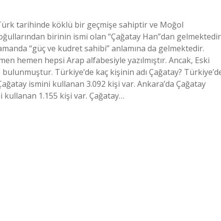
Türk tarihinde köklü bir geçmişe sahiptir ve Moğol
ğullarından birinin ismi olan “Çağatay Han”dan gelmektedir
 zamanda “güç ve kudret sahibi” anlamına da gelmektedir.
men hemen hepsi Arap alfabesiyle yazılmıştır. Ancak, Eski
e bulunmuştur. Türkiye’de kaç kişinin adı Çağatay? Türkiye’d
 Çağatay ismini kullanan 3.092 kişi var. Ankara’da Çağatay
ni kullanan 1.155 kişi var. Çağatay…