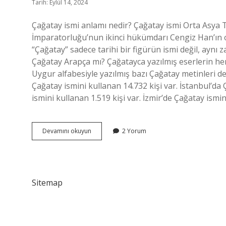
Tarih: Eylül 14, 2024
Çağatay ismi anlamı nedir? Çağatay ismi Orta Asya 
İmparatorluğu’nun ikinci hükümdarı Cengiz Han’ın o
“Çağatay” sadece tarihi bir figürün ismi değil, aynı
Çağatay Arapça mı? Çağatayca yazılmış eserlerin he
Uygur alfabesiyle yazılmış bazı Çağatay metinleri d
Çağatay ismini kullanan 14.732 kişi var. İstanbul’da
ismini kullanan 1.519 kişi var. İzmir’de Çağatay ismi
Çağatay
Devamını okuyun
2 Yorum
Ismi
Nedir
Sitemap