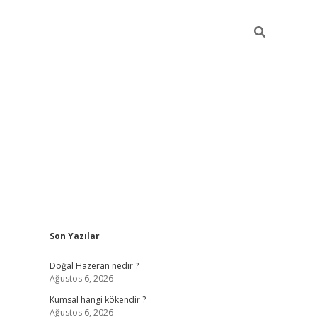
Sidebar
Son Yazılar
ilbet giriş
https://betexpergiris.casino/
betex
Doğal Hazeran nedir ?
Ağustos 6, 2026
Kumsal hangi kökendir ?
Ağustos 6, 2026