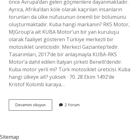
önce Avrupa’dan gelen göçmenlere dayanmaktadır.
Ayrıca, Afrika’dan köle olarak kaçırılan insanların
torunları da ülke nüfusunun önemli bir bölümünü
oluşturmaktadır. Kuba hangi markanın? RKS Motor,
MJGroup’a ait KUBA Motor’un bir yan kuruluşu
olarak faaliyet gösteren Türkiye merkezli bir
motosiklet üreticisidir. Merkezi Gaziantep’tedir.
Tasarımları, 2017’de bir anlaşmayla KUBA-RKS
Motor’a dahil edilen İtalyan şirketi Benelli’dendir.
Kuba motor yerli mi? Türk motosiklet üreticisi. Küba
hangi ülkeye ait? yüksek · 70. 28 Ekim 1492’de
Kristof Kolomb karaya…
Küba
Devamını okuyun
2 Yorum
Türk
Malı
Mı
Sitemap