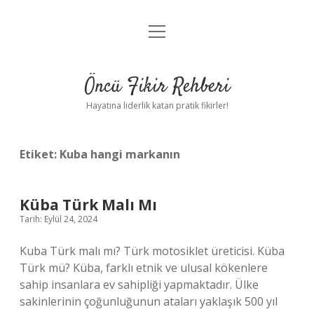
menüyü
Anasayfa
aç
Gizlilik Politikası
Öncü Fikir Rehberi
Yasal Uyarı
Hayatına liderlik katan pratik fikirler!
Hakkımızda
Etiket:
Kuba hangi markanın
Küba Türk Malı Mı
Tarih: Eylül 24, 2024
Kuba Türk malı mı? Türk motosiklet üreticisi. Küba
Türk mü? Küba, farklı etnik ve ulusal kökenlere
sahip insanlara ev sahipliği yapmaktadır. Ülke
sakinlerinin çoğunluğunun ataları yaklaşık 500 yıl