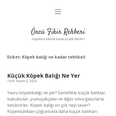
menüyü
Anasayfa
aç
Gizlilik Politikası
Öncü Fikir Rehberi
Yasal Uyarı
Hayatına liderlik katan pratik fikirler!
Hakkımızda
Etiket:
Köpek balığı ne kadar tehlikeli
Küçük Köpek Balığı Ne Yer
Tarih: Kasım 5, 2024
Yavru köpekbalığı ne yer? Genellikle küçük balıklar,
kabuklular, yumuşakçalar ve diğer omurgasızlarla
beslenirler. Köpek balığı en çok neyi sever?
Köpekbalıkları çoğunlukla daha küçük balıkları