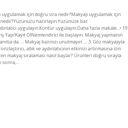
jı uygulamak için doğru sıra nedir?Makyajı uygulamak için
a nedir?Yüzünüzü hazırlayın.Yüzünüze baz
dınlatıcı uygulayın.Kontür uygulayın.Daha fazla makale…• 19
riş Yap/Kayıt OlNemlendirici ile başlayın. Makyaj yapmanın
anılsa da. … Makyaj bazınızı unutmayın. … 3. Göz makyajıyla
zlaştırıcı, allık ve aydınlatıcının etkinizi artırmasına izin
n makyaj sıralaması nasıl başlar? Ürünleri doğru sırayla
n sonra,…