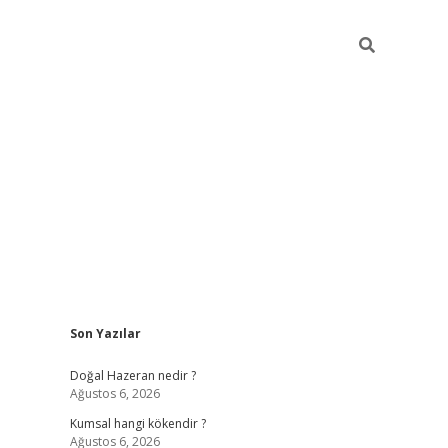
Sidebar
Son Yazılar
ilbet giriş
https://betexpergiris.casino/
betexp
Doğal Hazeran nedir ?
Ağustos 6, 2026
Kumsal hangi kökendir ?
Ağustos 6, 2026