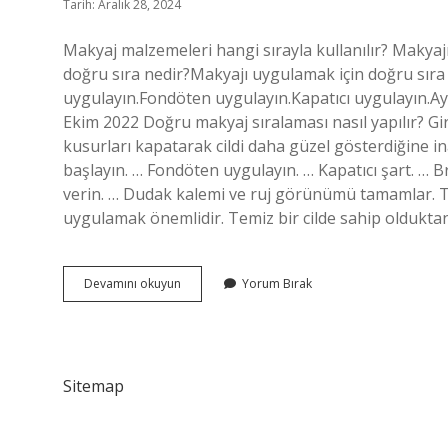
Tarih: Aralık 28, 2024
Makyaj malzemeleri hangi sırayla kullanılır? Makya
doğru sıra nedir?Makyajı uygulamak için doğru sır
uygulayın.Fondöten uygulayın.Kapatıcı uygulayın.Ay
Ekim 2022 Doğru makyaj sıralaması nasıl yapılır? Gi
kusurları kapatarak cildi daha güzel gösterdiğine in
başlayın. … Fondöten uygulayın. … Kapatıcı şart. … Bron
verin. … Dudak kalemi ve ruj görünümü tamamlar. Te
uygulamak önemlidir. Temiz bir cilde sahip oldukta
Makyaj
Devamını okuyun
Yorum Bırak
Yaparken
Sıralama
Nasıl
Olmalı
Sitemap