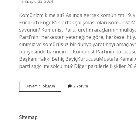
Tarih: Eylül 22, 2024
Komünizm kime ait? Aslında gerçek komünizm 19. yü
Friedrich Engels’in ortak çalışması olan Komünist M
savunur? Komünist Parti, üretim araçlarının mülkiyet
Parti’nin “herkesten yeteneğine göre, herkese ihtiy
sınırsız ve sömürüsüz bir dünya yaratmayı amaçlayan
bünyesinde barındırır… Komünist Partinin kurucusu
BaşkanıHakkı Behiç BayiçKurucusuMustafa Kemal At
parti sağcı mı solcu mu? Diğer partilerle ilişkiler 2
Komünist
Devamını okuyun
2 Yorum
Parti
Kime
Ait
Sitemap