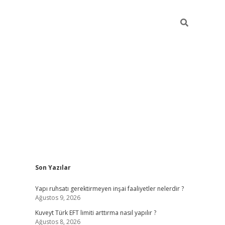
Sidebar
Son Yazılar
ilbet giriş
https://betexpergiris.casino/
betexp
Yapı ruhsatı gerektirmeyen inşai faaliyetler nelerdir ?
Ağustos 9, 2026
Kuveyt Türk EFT limiti arttırma nasıl yapılır ?
Ağustos 8, 2026