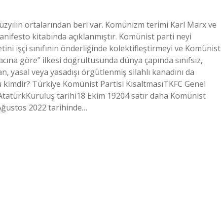
zyılın ortalarından beri var. Komünizm terimi Karl Marx ve
anifesto kitabında açıklanmıştır. Komünist parti neyi
ini işçi sınıfının önderliğinde kolektifleştirmeyi ve Komünist
acına göre” ilkesi doğrultusunda dünya çapında sınıfsız,
, yasal veya yasadışı örgütlenmiş silahlı kanadını da
 kimdir? Türkiye Komünist Partisi KısaltmasıTKFC Genel
atürkKuruluş tarihi18 Ekim 19204 satır daha Komünist
0 Ağustos 2022 tarihinde…