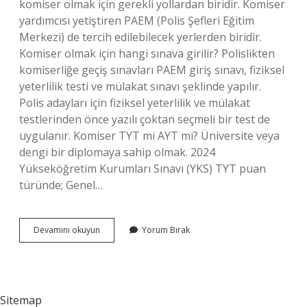
komiser olmak için gerekli yollardan biridir. Komiser
yardımcısı yetiştiren PAEM (Polis Şefleri Eğitim
Merkezi) de tercih edilebilecek yerlerden biridir.
Komiser olmak için hangi sınava girilir? Polislikten
komiserliğe geçiş sınavları PAEM giriş sınavı, fiziksel
yeterlilik testi ve mülakat sınavı şeklinde yapılır.
Polis adayları için fiziksel yeterlilik ve mülakat
testlerinden önce yazılı çoktan seçmeli bir test de
uygulanır. Komiser TYT mi AYT mi? Üniversite veya
dengi bir diplomaya sahip olmak. 2024
Yükseköğretim Kurumları Sınavı (YKS) TYT puan
türünde; Genel…
Komiser
Devamını okuyun
Yorum Bırak
Olmak
Için
Ne
Yapmak
Gerekir
Sitemap