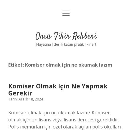
menüyü
Anasayfa
aç
Gizlilik Politikası
Öncü Fikir Rehberi
Yasal Uyarı
Hayatına liderlik katan pratik fikirler!
Hakkımızda
Etiket:
Komiser olmak için ne okumak lazım
Komiser Olmak Için Ne Yapmak
Gerekir
Tarih: Aralık 18, 2024
Komiser olmak için ne okumak lazım? Komiser
olmak için ön lisans veya lisans derecesi gereklidir.
Polis memurları için özel olarak açılan polis okulları