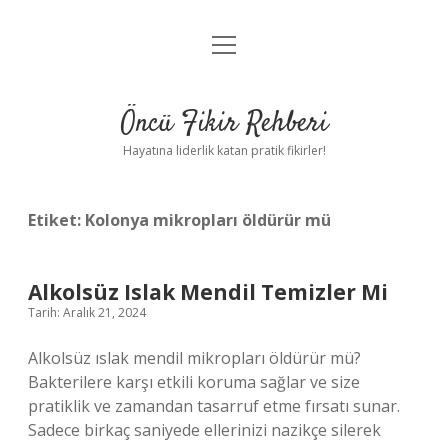
menüyü
Anasayfa
aç
Gizlilik Politikası
Öncü Fikir Rehberi
Yasal Uyarı
Hayatına liderlik katan pratik fikirler!
Hakkımızda
Etiket:
Kolonya mikropları öldürür mü
Alkolsüz Islak Mendil Temizler Mi
Tarih: Aralık 21, 2024
Alkolsüz ıslak mendil mikropları öldürür mü?
Bakterilere karşı etkili koruma sağlar ve size
pratiklik ve zamandan tasarruf etme fırsatı sunar.
Sadece birkaç saniyede ellerinizi nazikçe silerek