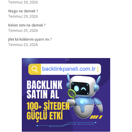
Temmuz 30, 2026
Wago ne demek ?
Temmuz 29, 2026
Kelvin ismi ne demek ?
Temmuz 25, 2026
Jilet kıl köklerini uyarır mı ?
Temmuz 23, 2026