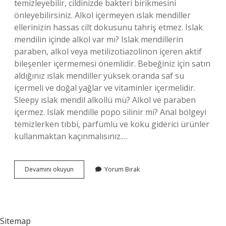
temizleyebilir, cildinizde bakteri birikmesini
önleyebilirsiniz. Alkol içermeyen ıslak mendiller
ellerinizin hassas cilt dokusunu tahriş etmez. Islak
mendilin içinde alkol var mı? Islak mendillerin
paraben, alkol veya metilizotiazolinon içeren aktif
bileşenler içermemesi önemlidir. Bebeğiniz için satın
aldığınız ıslak mendiller yüksek oranda saf su
içermeli ve doğal yağlar ve vitaminler içermelidir.
Sleepy ıslak mendil alkollü mü? Alkol ve paraben
içermez. Islak mendille popo silinir mi? Anal bölgeyi
temizlerken tıbbi, parfümlü ve koku giderici ürünler
kullanmaktan kaçınmalısınız.…
Alkolsüz
Devamını okuyun
Yorum Bırak
Islak
Mendil
Temizler
Mi
Sitemap