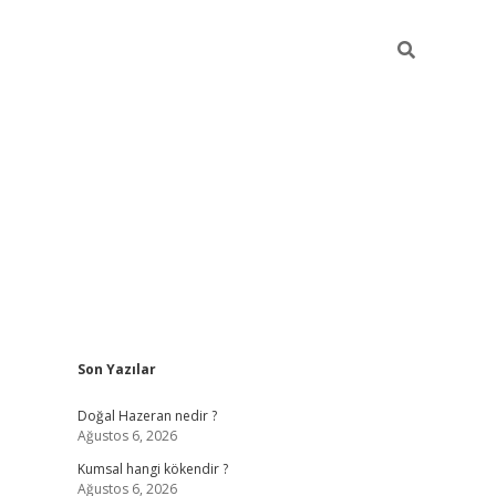
Sidebar
Son Yazılar
ilbet giriş
https://betexpergiris.casino/
betexp
Doğal Hazeran nedir ?
Ağustos 6, 2026
Kumsal hangi kökendir ?
Ağustos 6, 2026