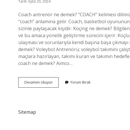
Tarih: Eylül 20, 2024
Coach antrenör ne demek? “COACH” kelimesi dilimize
“coach” anlamına gelir. Coach, basketbol oyununun in
sizinle paylaşacak kişidir. Koçing ne demek? Bilgil
ve bu amaca yönelik geliştirme sürecini içerir. Koçl
ulaşması ve sorunlarıyla kendi başına başa çıkmayı
demek? Voleybol Antrenörü; voleybol takımını çalışt
maçlara hazırlayan, takımı kuran ve takımın hedefler
coach ne demek? Aimco…
Online
Devamını okuyun
Yorum Bırak
Coach
Ne
Demek
Sitemap