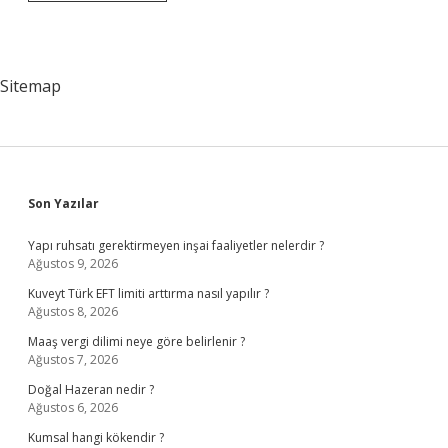
Gelişim
Çeşitleri
Nelerdir
Sitemap
Sidebar
Son Yazılar
Yapı ruhsatı gerektirmeyen inşai faaliyetler nelerdir ?
Ağustos 9, 2026
Kuveyt Türk EFT limiti arttırma nasıl yapılır ?
Ağustos 8, 2026
Maaş vergi dilimi neye göre belirlenir ?
Ağustos 7, 2026
Doğal Hazeran nedir ?
Ağustos 6, 2026
Kumsal hangi kökendir ?