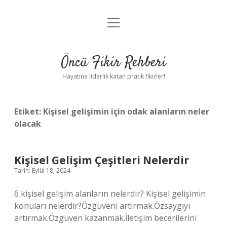
menüyü
Anasayfa
aç
Gizlilik Politikası
Öncü Fikir Rehberi
Yasal Uyarı
Hayatına liderlik katan pratik fikirler!
Hakkımızda
Etiket:
Kişisel gelişimin için odak alanların neler
olacak
Kişisel Gelişim Çeşitleri Nelerdir
Tarih: Eylül 18, 2024
6 kişisel gelişim alanların nelerdir? Kişisel gelişimin
konuları nelerdir?Özgüveni artırmak.Özsaygıyı
artırmak.Özgüven kazanmak.İletişim becerilerini