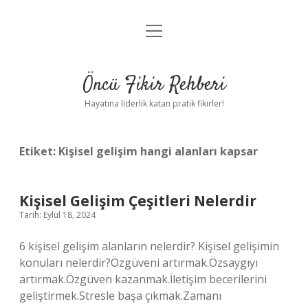
menüyü
Anasayfa
aç
Gizlilik Politikası
Öncü Fikir Rehberi
Yasal Uyarı
Hayatına liderlik katan pratik fikirler!
Hakkımızda
Etiket:
Kişisel gelişim hangi alanları kapsar
Kişisel Gelişim Çeşitleri Nelerdir
Tarih: Eylül 18, 2024
6 kişisel gelişim alanların nelerdir? Kişisel gelişimin
konuları nelerdir?Özgüveni artırmak.Özsaygıyı
artırmak.Özgüven kazanmak.İletişim becerilerini
geliştirmek.Stresle başa çıkmak.Zamanı