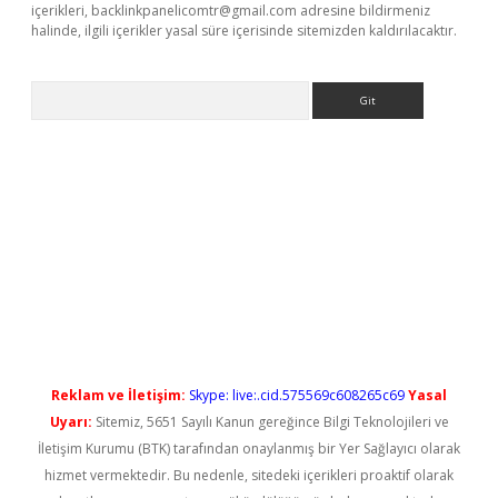
içerikleri,
backlinkpanelicomtr@gmail.com
adresine bildirmeniz
halinde, ilgili içerikler yasal süre içerisinde sitemizden kaldırılacaktır.
Arama
no/
betexpergir.net
Reklam ve İletişim:
Skype: live:.cid.575569c608265c69
Yasal
Uyarı:
Sitemiz, 5651 Sayılı Kanun gereğince Bilgi Teknolojileri ve
İletişim Kurumu (BTK) tarafından onaylanmış bir Yer Sağlayıcı olarak
hizmet vermektedir. Bu nedenle, sitedeki içerikleri proaktif olarak