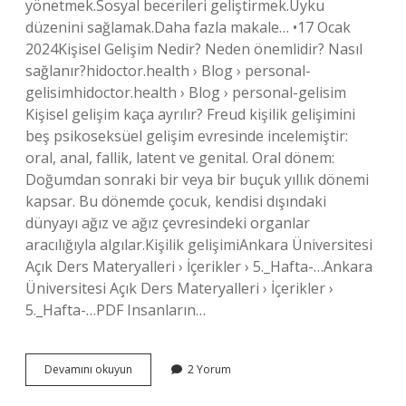
yönetmek.Sosyal becerileri geliştirmek.Uyku
düzenini sağlamak.Daha fazla makale… •17 Ocak
2024Kişisel Gelişim Nedir? Neden önemlidir? Nasıl
sağlanır?hidoctor.health › Blog › personal-
gelisimhidoctor.health › Blog › personal-gelisim
Kişisel gelişim kaça ayrılır? Freud kişilik gelişimini
beş psikoseksüel gelişim evresinde incelemiştir:
oral, anal, fallik, latent ve genital. Oral dönem:
Doğumdan sonraki bir veya bir buçuk yıllık dönemi
kapsar. Bu dönemde çocuk, kendisi dışındaki
dünyayı ağız ve ağız çevresindeki organlar
aracılığıyla algılar.Kişilik gelişimiAnkara Üniversitesi
Açık Ders Materyalleri › İçerikler › 5._Hafta-…Ankara
Üniversitesi Açık Ders Materyalleri › İçerikler ›
5._Hafta-…PDF Insanların…
Kişisel
Devamını okuyun
2 Yorum
Gelişim
Çeşitleri