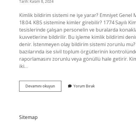
Tarih: Kasım 8, 2024
Kimlik bildirim sistemi ne işe yarar? Emniyet Genel 
18.04. KBS sistemine kimler girebilir? 1774 Sayılı 
tesislerinde çalışan personelin ve buralarda konaklay
kuvvetlerine bildirilir. Bu işleme kimlik bildirimi d
denir. İstenmeyen olay bildirim sistemi zorunlu mu
bazılarında ise sivil toplum örgütlerinin kontrolünd
raporlamasını zorunlu veya gönüllü hale getirir. Kimli
iki…
Bildirim
Devamını okuyun
Yorum Bırak
Sistemi
Ne
Demek
Sitemap