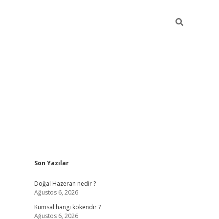
Sidebar
Son Yazılar
ilbet giriş
https://betexpergiris.casino/
betexp
Doğal Hazeran nedir ?
Ağustos 6, 2026
Kumsal hangi kökendir ?
Ağustos 6, 2026