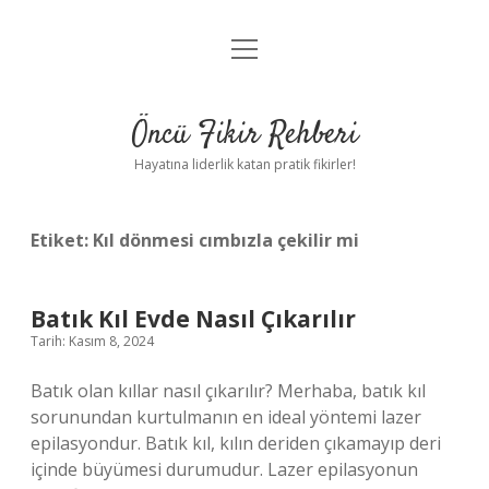
menüyü
Anasayfa
aç
Gizlilik Politikası
Öncü Fikir Rehberi
Yasal Uyarı
Hayatına liderlik katan pratik fikirler!
Hakkımızda
Etiket:
Kıl dönmesi cımbızla çekilir mi
Batık Kıl Evde Nasıl Çıkarılır
Tarih: Kasım 8, 2024
Batık olan kıllar nasıl çıkarılır? Merhaba, batık kıl
sorunundan kurtulmanın en ideal yöntemi lazer
epilasyondur. Batık kıl, kılın deriden çıkamayıp deri
içinde büyümesi durumudur. Lazer epilasyonun