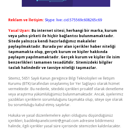
Reklam ve İletişim:
Skype: live:.cid.575569c608265c69
Yasal Uyarı:
Bu internet sitesi, herhangi bir marka, kurum
veya şahıs şirketi ile hiçbir bağlantısı bulunmamaktadır.
Sitede yalnızca kendi hazırladığımız makaleler
paylaşılmaktadır. Burada yer alan içerikler haber niteliği
taşımamakta olup, gerçek kurum ve kişiler hakkında
paylaşım yapılmamaktadır. Gerçek kurum ve kişiler ile isim
benzerlikleri tamamen tesadüfidir. Sitemizdeki bilgiler
taslak halindedir ve tavsiye niteliği taşımazlar.
Sitemiz, 5651 Sayılı Kanun gereğince Bilgi Teknolojileri ve İletişim
Kurumu (BTK) tarafından onaylanmış bir Yer Sağlayıcı olarak hizmet
vermektedir. Bu nedenle, sitedeki içerikleri proaktif olarak denetleme
veya araştırma yükümlülüğümüz bulunmamaktadır. Ancak, üyelerimiz
yazdıkları içeriklerin sorumluluğunu taşımakta olup, siteye üye olarak
bu sorumluluğu kabul etmiş sayılırlar.
Hukuka ve yasal düzenlemelere aykırı olduğunu düşündüğünüz
içerikleri,
backlinkpanelicomtr@gmail.com
adresine bildirmeniz
halinde, ilgili içerikler yasal süre içerisinde sitemizden kaldırılacaktır.