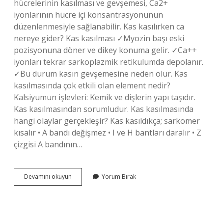
hücrelerinin kasılması ve gevşemesi, Ca2+
iyonlarının hücre içi konsantrasyonunun
düzenlenmesiyle sağlanabilir. Kas kasılırken ca
nereye gider? Kas kasılması ✓Myozin başı eski
pozisyonuna döner ve dikey konuma gelir. ✓Ca++
iyonları tekrar sarkoplazmik retikulumda depolanır.
✓Bu durum kasın gevşemesine neden olur. Kas
kasılmasında çok etkili olan element nedir?
Kalsiyumun işlevleri: Kemik ve dişlerin yapı taşıdır.
Kas kasılmasından sorumludur. Kas kasılmasında
hangi olaylar gerçekleşir? Kas kasıldıkça; sarkomer
kısalır • A bandı değişmez • I ve H bantları daralır • Z
çizgisi A bandının…
Kas
Devamını okuyun
Yorum Bırak
Kasılmasında
Kalsiyumun
Rolü
Nedir