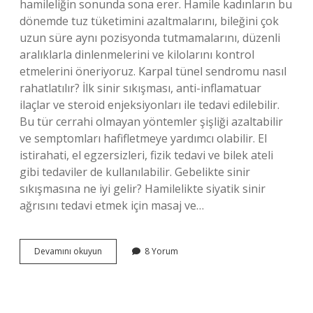
hamileliğin sonunda sona erer. Hamile kadınların bu
dönemde tuz tüketimini azaltmalarını, bileğini çok
uzun süre aynı pozisyonda tutmamalarını, düzenli
aralıklarla dinlenmelerini ve kilolarını kontrol
etmelerini öneriyoruz. Karpal tünel sendromu nasıl
rahatlatılır? İlk sinir sıkışması, anti-inflamatuar
ilaçlar ve steroid enjeksiyonları ile tedavi edilebilir.
Bu tür cerrahi olmayan yöntemler şişliği azaltabilir
ve semptomları hafifletmeye yardımcı olabilir. El
istirahati, el egzersizleri, fizik tedavi ve bilek ateli
gibi tedaviler de kullanılabilir. Gebelikte sinir
sıkışmasına ne iyi gelir? Hamilelikte siyatik sinir
ağrısını tedavi etmek için masaj ve…
Hamilelikte
Devamını okuyun
8 Yorum
Karpal
Tünel
Sendromuna
Ne