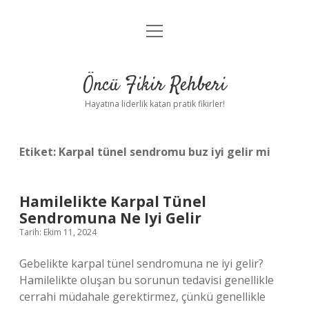
menüyü
Anasayfa
aç
Gizlilik Politikası
Öncü Fikir Rehberi
Yasal Uyarı
Hayatına liderlik katan pratik fikirler!
Hakkımızda
Etiket:
Karpal tünel sendromu buz iyi gelir mi
Hamilelikte Karpal Tünel
Sendromuna Ne Iyi Gelir
Tarih: Ekim 11, 2024
Gebelikte karpal tünel sendromuna ne iyi gelir?
Hamilelikte oluşan bu sorunun tedavisi genellikle
cerrahi müdahale gerektirmez, çünkü genellikle