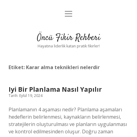
menüyü
Anasayfa
aç
Gizlilik Politikası
Öncü Fikir Rehberi
Yasal Uyarı
Hayatına liderlik katan pratik fikirler!
Hakkımızda
Etiket:
Karar alma teknikleri nelerdir
Iyi Bir Planlama Nasıl Yapılır
Tarih: Eylül 19, 2024
Planlamanın 4 aşaması nedir? Planlama aşamaları
hedeflerin belirlenmesi, kaynakların belirlenmesi,
stratejilerin oluşturulması ve planların uygulanması
ve kontrol edilmesinden oluşur. Doğru zaman