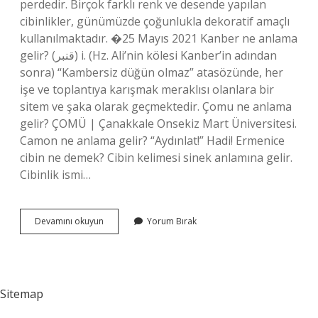
perdedir. Birçok farklı renk ve desende yapılan
cibinlikler, günümüzde çoğunlukla dekoratif amaçlı
kullanılmaktadır. �25 Mayıs 2021 Kanber ne anlama
gelir? (ﻗﻨﺒﺮ) i. (Hz. Ali’nin kölesi Kanber’in adından
sonra) “Kambersiz düğün olmaz” atasözünde, her
işe ve toplantıya karışmak meraklısı olanlara bir
sitem ve şaka olarak geçmektedir. Çomu ne anlama
gelir? ÇOMÜ | Çanakkale Onsekiz Mart Üniversitesi.
Camon ne anlama gelir? “Aydınlat!” Hadi! Ermenice
cibin ne demek? Cibin kelimesi sinek anlamına gelir.
Cibinlik ismi…
Cibin
Devamını okuyun
Yorum Bırak
Ne
Anlama
Gelir
Sitemap