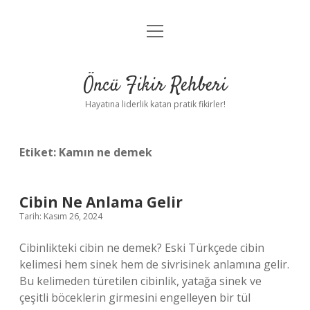
menüyü
Anasayfa
aç
Gizlilik Politikası
Öncü Fikir Rehberi
Yasal Uyarı
Hayatına liderlik katan pratik fikirler!
Hakkımızda
Etiket:
Kamın ne demek
Cibin Ne Anlama Gelir
Tarih: Kasım 26, 2024
Cibinlikteki cibin ne demek? Eski Türkçede cibin
kelimesi hem sinek hem de sivrisinek anlamına gelir.
Bu kelimeden türetilen cibinlik, yatağa sinek ve
çeşitli böceklerin girmesini engelleyen bir tül