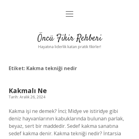
menüyü
Anasayfa
aç
Gizlilik Politikası
Öncü Fikir Rehberi
Yasal Uyarı
Hayatına liderlik katan pratik fikirler!
Hakkımızda
Etiket:
Kakma tekniği nedir
Kakmalı Ne
Tarih: Aralık 26, 2024
Kakma işi ne demek? İnci; Midye ve istiridye gibi
deniz hayvanlarının kabuklarında bulunan parlak,
beyaz, sert bir maddedir. Sedef kakma sanatına
sedef kakma denir. Kakma tekniği nedir? İntarsia