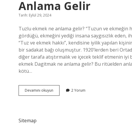
Anlama Gelir
Tarih: Eylül 29, 2024
Tuzlu ekmek ne anlama gelir? “Tuzun ve ekmeğin hak
gördüğü, ekmeğini yediği insana saygısızlık eden, ih
“Tuz ve ekmek hakkı”, kendisine iyilik yapılan kişini
bir sadakat bağı oluşmuştur. 1920’lerden beri Ortado
diğer tarafa atıştırmalık ve içecek teklif etmenin iy
ekmek Dagitmak ne anlama gelir? Bu ritüelden anla
kötü…
Tuz
Devamını okuyun
2 Yorum
Ekmek
Hakkını
Bilmeyen
Kör
Olur
Sitemap
Ne
Anlama