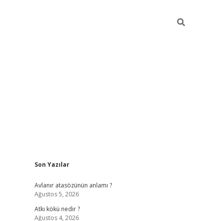
Sidebar
Son Yazılar
ilbet giriş
https://betexpergiris.casino/
betexp
Avlanır atasözünün anlamı ?
Ağustos 5, 2026
Atkı kökü nedir ?
Ağustos 4, 2026