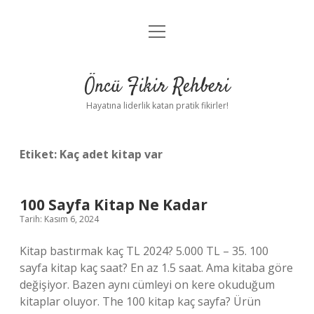
menüyü
Anasayfa
aç
Gizlilik Politikası
Öncü Fikir Rehberi
Yasal Uyarı
Hayatına liderlik katan pratik fikirler!
Hakkımızda
Etiket:
Kaç adet kitap var
100 Sayfa Kitap Ne Kadar
Tarih: Kasım 6, 2024
Kitap bastırmak kaç TL 2024? 5.000 TL – 35. 100
sayfa kitap kaç saat? En az 1.5 saat. Ama kitaba göre
değişiyor. Bazen aynı cümleyi on kere okuduğum
kitaplar oluyor. The 100 kitap kaç sayfa? Ürün