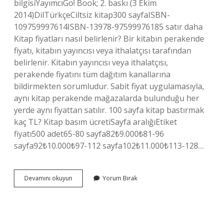
bilgisiYayımcıGo! Book; 2. baskı (3 Ekim
2014)DilTürkçeCiltsiz kitap300 sayfaISBN-
109759997614ISBN-13978-97599976185 satır daha
Kitap fiyatları nasıl belirlenir? Bir kitabın perakende
fiyatı, kitabın yayıncısı veya ithalatçısı tarafından
belirlenir. Kitabın yayıncısı veya ithalatçısı,
perakende fiyatını tüm dağıtım kanallarına
bildirmekten sorumludur. Sabit fiyat uygulamasıyla,
aynı kitap perakende mağazalarda bulunduğu her
yerde aynı fiyattan satılır. 100 sayfa kitap bastırmak
kaç TL? Kitap basım ücretiSayfa aralığıEtiket
fiyatı500 adet65-80 sayfa82₺9.000₺81-96
sayfa92₺10.000₺97-112 sayfa102₺11.000₺113-128…
100
Devamını okuyun
Yorum Bırak
Sayfa
Kitap
Ne
Kadar